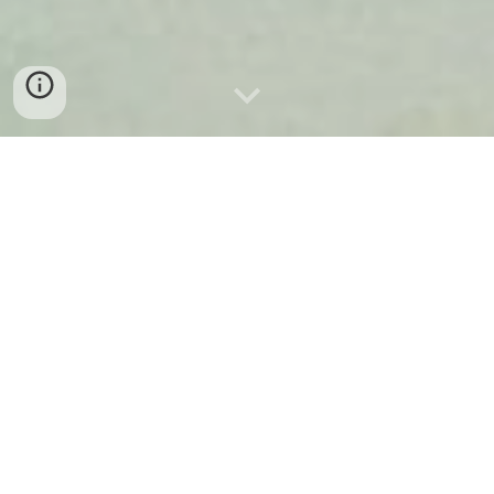
D
É
TAILS
Contactez-nous pour les détails
Le parcours vers la qualification PADI Master Scuba 
Diver contient les étapes suivantes:
PADI Open Water Diver
PADI Advanced Open Water Diver 
PADI Rescue Diver 
Obtenir 5 x Spécialités PADI